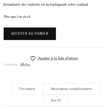
formulaire de contacte en m’expliquant votre souhait.
Plus que 1 en stock
quantité
AJOUTER AU PANIER
de
Affiche
A4
Monstera
Ajouter à la liste d’envies
galaxie
Catégorie :
Affiches
Description
Informations complémentaires
Avis (0)