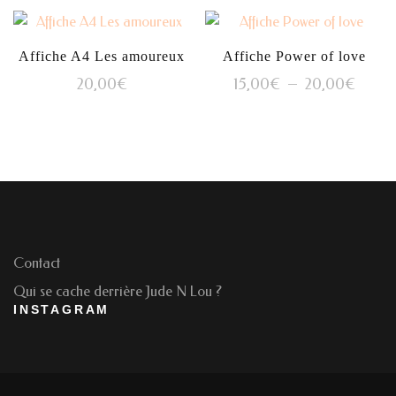
Affiche A4 Les amoureux
Affiche Power of love
Plage
20,00
€
15,00
€
–
20,00
€
de
Ce
prix :
produit
15,00
a
à
plusieurs
20,0
variations.
Les
options
Contact
peuvent
Qui se cache derrière Jude N Lou ?
être
INSTAGRAM
choisies
sur
la
page