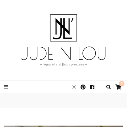
JUDE N LOU
– Aquarelle et fleurs pressées –
0