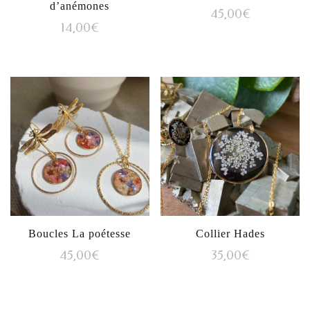
d’anémones
45,00
€
14,00
€
Boucles La poétesse
Collier Hades
45,00
€
35,00
€