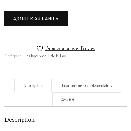
quantité
AJOUTER AU PANIER
de
Boucles
Hortense
-
Ajouter à la liste d’envies
violettes
Catégorie :
Les bijoux de Jude N Lou
Description
Informations complémentaires
Avis (0)
Description