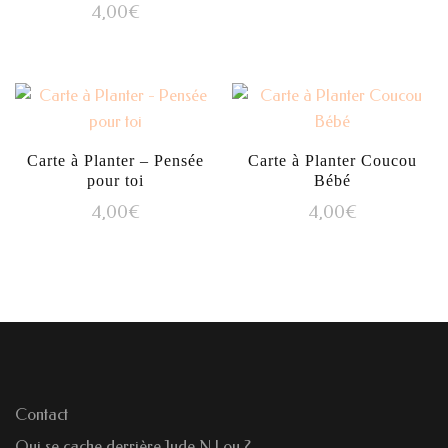
4,00
€
Carte à Planter – Pensée
Carte à Planter Coucou
pour toi
Bébé
4,00
€
4,00
€
Contact
Qui se cache derrière Jude N Lou ?