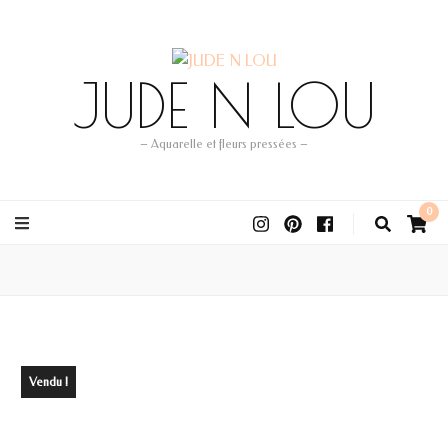
JUDE N LOU
– Aquarelle et fleurs pressées –
0
Vendu !