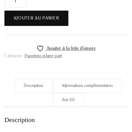
de
Carte
AJOUTER AU PANIER
jolis
nénés
Ajouter à la liste d’envies
Catégorie :
Papeterie et faire-part
Description
Informations complémentaires
Avis (0)
Description