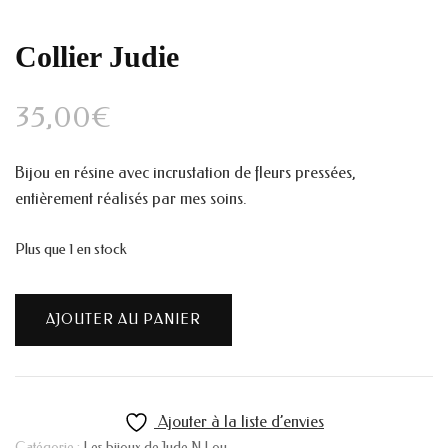
Collier Judie
35,00
€
Bijou en résine avec incrustation de fleurs pressées,
entièrement réalisés par mes soins.
Plus que 1 en stock
quantité
AJOUTER AU PANIER
de
Collier
Judie
Ajouter à la liste d’envies
Catégorie :
Les bijoux de Jude N Lou